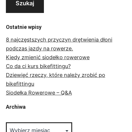
Ostatnie wpisy
8 najczęstszych przyczyn drętwienia dłoni
podczas jazdy na rowerze.
Kiedy zmienić siodełko rowerowe
Co da ci kurs bikefittingu?
Dziewięć rzeczy, które należy zrobić po
bikefittingu
Siodełka Rowerowe – Q&A
Archiwa
Archiwa