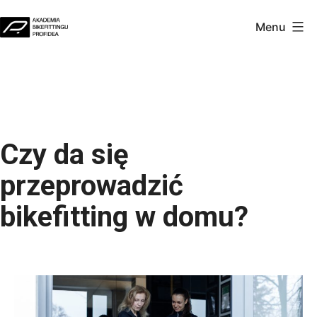
Przejdź
Menu
do
Akademia
treści
Profidea
Czy da się
przeprowadzić
bikefitting w domu?