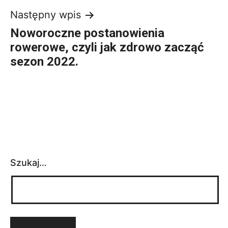
Nawigacja
Następny wpis
Noworoczne postanowienia
wpisu
rowerowe, czyli jak zdrowo zacząć
sezon 2022.
Szukaj…