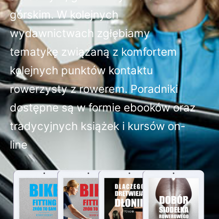
górskim. W kolejnych
wydawnictwach zgłębiamy
tematykę związaną z komfortem
kolejnych punktów kontaktu
rowerzysty z rowerem. Poradniki
dostępne są w formie ebooków oraz
tradycyjnych książek i kursów on-
line