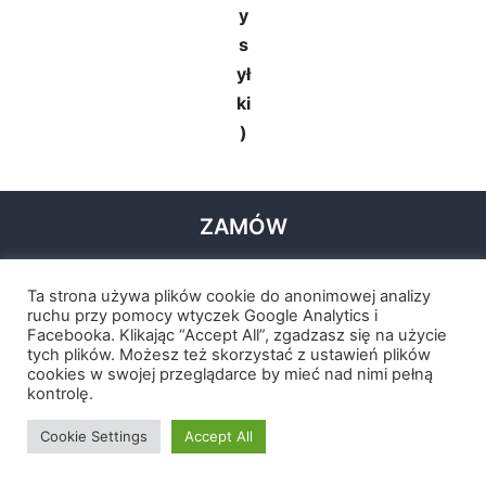
y
s
ył
ki
)
ZAMÓW
Ta strona używa plików cookie do anonimowej analizy
ruchu przy pomocy wtyczek Google Analytics i
Facebooka. Klikając “Accept All”, zgadzasz się na użycie
tych plików. Możesz też skorzystać z ustawień plików
e
cookies w swojej przeglądarce by mieć nad nimi pełną
kontrolę.
B
o
Cookie Settings
Accept All
o