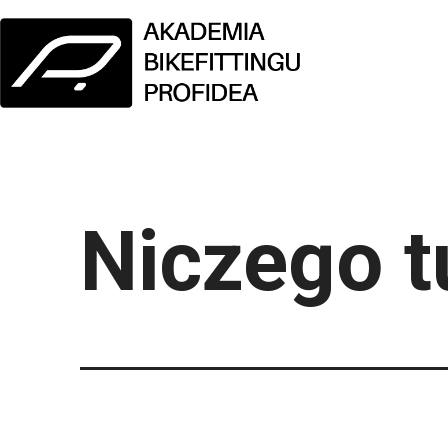
Przejdź
do
treści
Akademia
Profidea
Niczego t