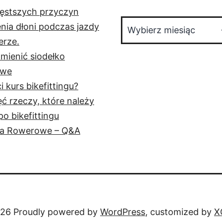
zęstszych przyczyn
Archiwa
nia dłoni podczas jazdy
erze.
mienić siodełko
owe
i kurs bikefittingu?
ć rzeczy, które należy
po bikefittingu
ka Rowerowe – Q&A
26 Proudly powered by
WordPress
, customized by
X