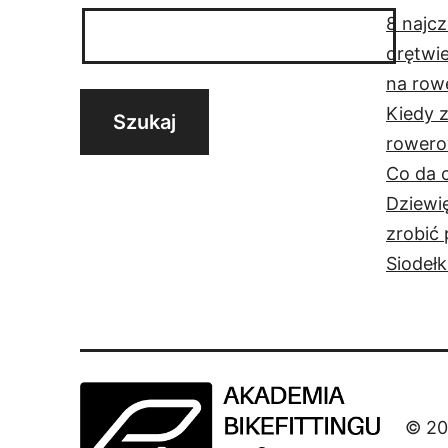
8 najc
drętwie
na row
Kiedy z
rower
Co da c
Dziewię
zrobić 
Siodeł
© 20