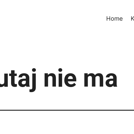
Home
K
utaj nie ma