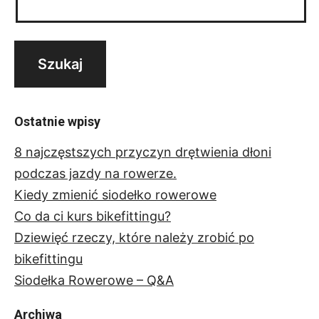
Ostatnie wpisy
8 najczęstszych przyczyn drętwienia dłoni
podczas jazdy na rowerze.
Kiedy zmienić siodełko rowerowe
Co da ci kurs bikefittingu?
Dziewięć rzeczy, które należy zrobić po
bikefittingu
Siodełka Rowerowe – Q&A
Archiwa