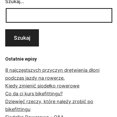
Szukaj…
Ostatnie wpisy
8 najczęstszych przyczyn drętwienia dłoni
podczas jazdy na rowerze.
Kiedy zmienić siodełko rowerowe
Co da ci kurs bikefittingu?
Dziewięć rzeczy, które należy zrobić po
bikefittingu