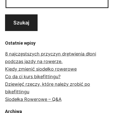
Ostatnie wpisy
8 najczęstszych przyczyn drętwienia dłoni
podczas jazdy na rowerze.
Kiedy zmienić siodełko rowerowe
Co da ci kurs bikefittingu?
Dziewięć rzeczy, które należy zrobić po
bikefittingu
Siodełka Rowerowe – Q&A
Archiwa