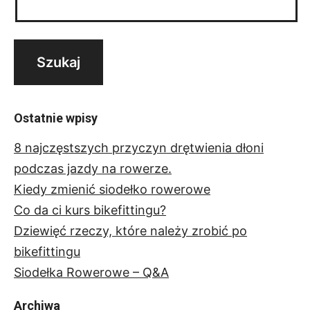
Ostatnie wpisy
8 najczęstszych przyczyn drętwienia dłoni
podczas jazdy na rowerze.
Kiedy zmienić siodełko rowerowe
Co da ci kurs bikefittingu?
Dziewięć rzeczy, które należy zrobić po
bikefittingu
Siodełka Rowerowe – Q&A
Archiwa