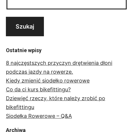
Ostatnie wpisy
8 najczęstszych przyczyn drętwienia dłoni
podczas jazdy na rowerze.
Kiedy zmienić siodełko rowerowe
Co da ci kurs bikefittingu?
Dziewięć rzeczy, które należy zrobić po
bikefittingu
Siodełka Rowerowe – Q&A
Archiwa