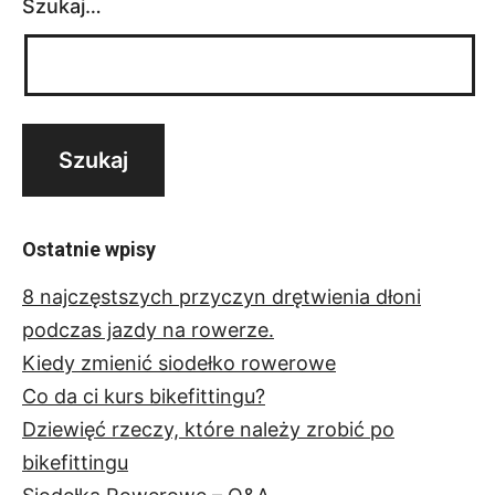
Szukaj…
Ostatnie wpisy
8 najczęstszych przyczyn drętwienia dłoni
podczas jazdy na rowerze.
Kiedy zmienić siodełko rowerowe
Co da ci kurs bikefittingu?
Dziewięć rzeczy, które należy zrobić po
bikefittingu